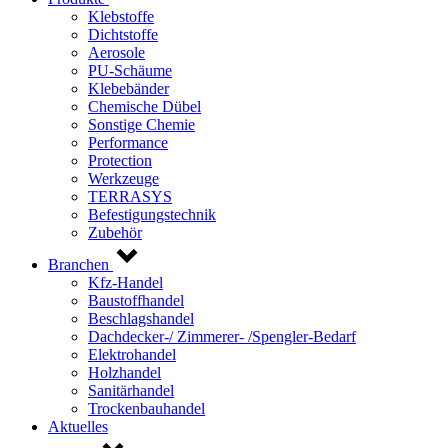
Klebstoffe
Dichtstoffe
Aerosole
PU-Schäume
Klebebänder
Chemische Dübel
Sonstige Chemie
Performance
Protection
Werkzeuge
TERRASYS
Befestigungstechnik
Zubehör
Branchen
Kfz-Handel
Baustoffhandel
Beschlagshandel
Dachdecker-/ Zimmerer- /Spengler-Bedarf
Elektrohandel
Holzhandel
Sanitärhandel
Trockenbauhandel
Aktuelles