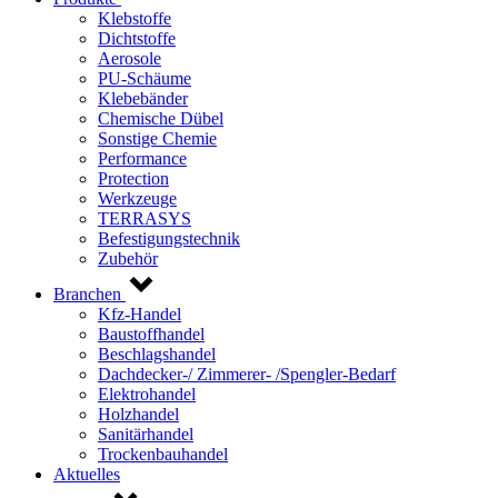
Klebstoffe
Dichtstoffe
Aerosole
PU-Schäume
Klebebänder
Chemische Dübel
Sonstige Chemie
Performance
Protection
Werkzeuge
TERRASYS
Befestigungstechnik
Zubehör
Branchen
Kfz-Handel
Baustoffhandel
Beschlagshandel
Dachdecker-/ Zimmerer- /Spengler-Bedarf
Elektrohandel
Holzhandel
Sanitärhandel
Trockenbauhandel
Aktuelles