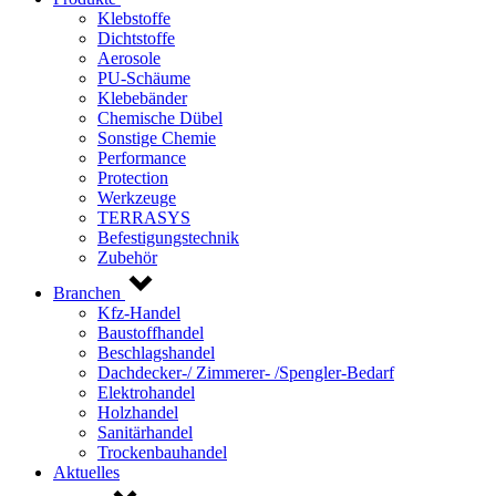
Klebstoffe
Dichtstoffe
Aerosole
PU-Schäume
Klebebänder
Chemische Dübel
Sonstige Chemie
Performance
Protection
Werkzeuge
TERRASYS
Befestigungstechnik
Zubehör
Branchen
Kfz-Handel
Baustoffhandel
Beschlagshandel
Dachdecker-/ Zimmerer- /Spengler-Bedarf
Elektrohandel
Holzhandel
Sanitärhandel
Trockenbauhandel
Aktuelles