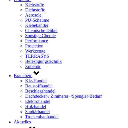
Klebstoffe
Dichtstoffe
Aerosole
PU-Schäume
Klebebänder
Chemische Dübel
Sonstige Chemie
Performance
Protection
Werkzeuge
TERRASYS
Befestigungstechnik
Zubehör
Branchen
Kfz-Handel
Baustoffhandel
Beschlagshandel
Dachdecker-/ Zimmerer- /Spengler-Bedarf
Elektrohandel
Holzhandel
Sanitärhandel
Trockenbauhandel
Aktuelles