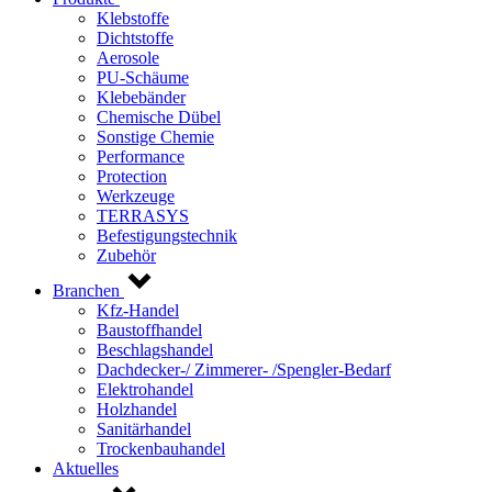
Klebstoffe
Dichtstoffe
Aerosole
PU-Schäume
Klebebänder
Chemische Dübel
Sonstige Chemie
Performance
Protection
Werkzeuge
TERRASYS
Befestigungstechnik
Zubehör
Branchen
Kfz-Handel
Baustoffhandel
Beschlagshandel
Dachdecker-/ Zimmerer- /Spengler-Bedarf
Elektrohandel
Holzhandel
Sanitärhandel
Trockenbauhandel
Aktuelles