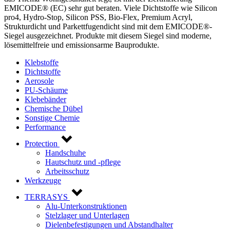
EMICODE® (EC) sehr gut beraten. Viele Dichtstoffe wie Silicon
pro4, Hydro-Stop, Silicon PSS, Bio-Flex, Premium Acryl,
Strukturdicht und Parkettfugendicht sind mit dem EMICODE®-
Siegel ausgezeichnet. Produkte mit diesem Siegel sind moderne,
lösemittelfreie und emissionsarme Bauprodukte.
Klebstoffe
Dichtstoffe
Aerosole
PU-Schäume
Klebebänder
Chemische Dübel
Sonstige Chemie
Performance
Protection
Handschuhe
Hautschutz und -pflege
Arbeitsschutz
Werkzeuge
TERRASYS
Alu-Unterkonstruktionen
Stelzlager und Unterlagen
Dielenbefestigungen und Abstandhalter