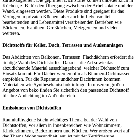
zurückzugreifen. Die geprüften Dichtstoffe können unbedenklich in
Küchen, z. B. für den Übergang zwischen der Arbeitsplatte und der
Wand, eingesetzt werden. Diese Produkte sind geeignet für das
Verfugen in privaten Küchen, aber auch in Lebensmittel
bearbeitenden und Lebensmittel verarbeitenden Betrieben wie
Bäckereien, Kantinen, Großküchen, Metzgereien und vielen
weiteren.
Dichtstoffe für Keller, Dach, Terrassen und Außenanlagen
Das Abdichten von Balkonen, Terrassen, Flachdächern erfordert die
richtige Wahl des Dichtstoffes. Dazu ist die Art sowie das
abzudichtende Material ausschlaggebend, welcher Dichtstoff zum
Einsatz kommt. Für Dächer werden oftmals Bitumen-Dichtmassen
empfohlen. Für die Reparatur undichter Dachrinnen kommen
Materialien wie Synthesekautschuk infrage. In unserem großen
Angebot von beko finden Sie sicherlich den passenden Dichtstoff
für Ihre Abdichtung im Außenbereich.
Emissionen von Dichtstoffen
Raumlufthygiene ist ein wichtiges Thema bei der Wahl von
Dichtstoffen, vor allem in Innenbereichen wie Wohnzimmern,
Kinderzimmern, Badezimmern und Küchen. Wer großen wert auf
das Thema Wohngesundheit legt, ist mit der Zertifizierung