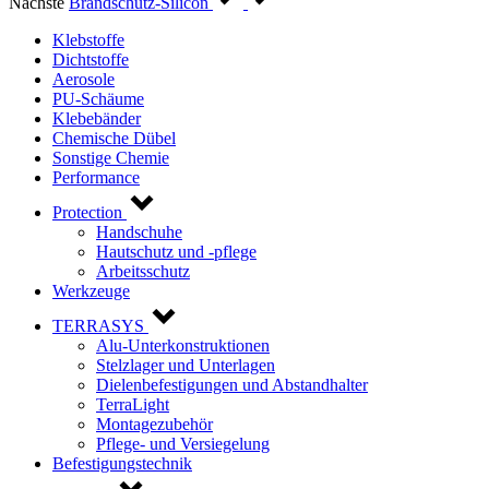
Nächste
Brandschutz-Silicon
Klebstoffe
Dichtstoffe
Aerosole
PU-Schäume
Klebebänder
Chemische Dübel
Sonstige Chemie
Performance
Protection
Handschuhe
Hautschutz und -pflege
Arbeitsschutz
Werkzeuge
TERRASYS
Alu-Unterkonstruktionen
Stelzlager und Unterlagen
Dielenbefestigungen und Abstandhalter
TerraLight
Montagezubehör
Pflege- und Versiegelung
Befestigungstechnik