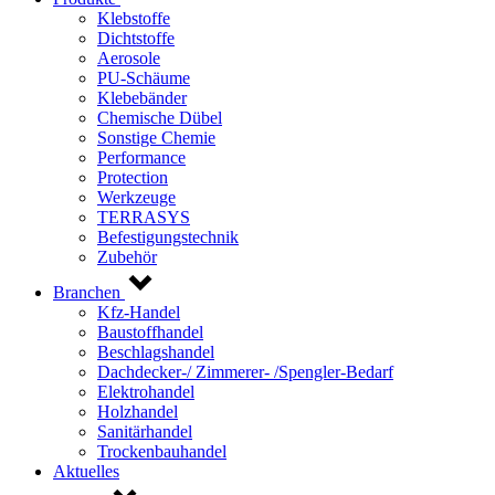
Klebstoffe
Dichtstoffe
Aerosole
PU-Schäume
Klebebänder
Chemische Dübel
Sonstige Chemie
Performance
Protection
Werkzeuge
TERRASYS
Befestigungstechnik
Zubehör
Branchen
Kfz-Handel
Baustoffhandel
Beschlagshandel
Dachdecker-/ Zimmerer- /Spengler-Bedarf
Elektrohandel
Holzhandel
Sanitärhandel
Trockenbauhandel
Aktuelles