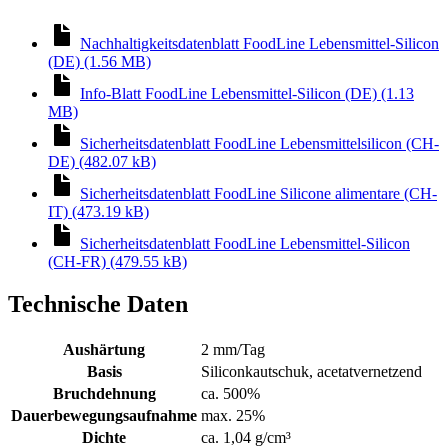
Nachhaltigkeitsdatenblatt FoodLine Lebensmittel-Silicon
(DE) (1.56 MB)
Info-Blatt FoodLine Lebensmittel-Silicon (DE) (1.13
MB)
Sicherheitsdatenblatt FoodLine Lebensmittelsilicon (CH-
DE) (482.07 kB)
Sicherheitsdatenblatt FoodLine Silicone alimentare (CH-
IT) (473.19 kB)
Sicherheitsdatenblatt FoodLine Lebensmittel-Silicon
(CH-FR) (479.55 kB)
Technische Daten
Aushärtung
2 mm/Tag
Basis
Siliconkautschuk, acetatvernetzend
Bruchdehnung
ca. 500%
Dauerbewegungsaufnahme
max. 25%
Dichte
ca. 1,04 g/cm³