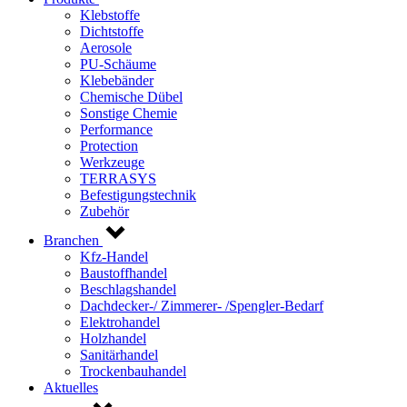
Klebstoffe
Dichtstoffe
Aerosole
PU-Schäume
Klebebänder
Chemische Dübel
Sonstige Chemie
Performance
Protection
Werkzeuge
TERRASYS
Befestigungstechnik
Zubehör
Branchen
Kfz-Handel
Baustoffhandel
Beschlagshandel
Dachdecker-/ Zimmerer- /Spengler-Bedarf
Elektrohandel
Holzhandel
Sanitärhandel
Trockenbauhandel
Aktuelles