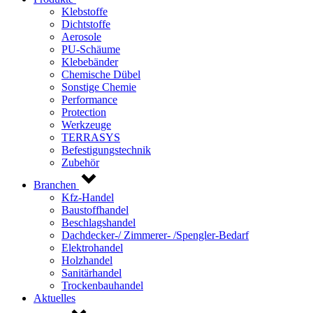
Klebstoffe
Dichtstoffe
Aerosole
PU-Schäume
Klebebänder
Chemische Dübel
Sonstige Chemie
Performance
Protection
Werkzeuge
TERRASYS
Befestigungstechnik
Zubehör
Branchen
Kfz-Handel
Baustoffhandel
Beschlagshandel
Dachdecker-/ Zimmerer- /Spengler-Bedarf
Elektrohandel
Holzhandel
Sanitärhandel
Trockenbauhandel
Aktuelles