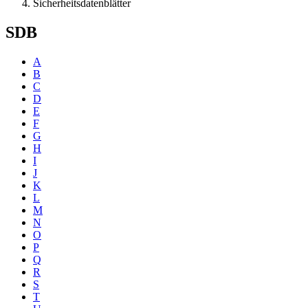
Sicherheitsdatenblätter
SDB
A
B
C
D
E
F
G
H
I
J
K
L
M
N
O
P
Q
R
S
T