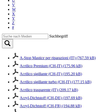
U
V
W
X
Y
Z
#
Suchbegriff
A-Stop Mastice per riparazioni (IT) (767.59 kB)
Acrilico Premium (CH-IT) (175.96 kB)
Acrilico sigillante (CH-IT) (195.20 kB)
Acrilico sigillante turbo (CH-IT) (177.15 kB)
Acrilico trasparente (IT) (209.17 kB)
Acryl-Dichtstoff (CH-DE) (197.69 kB)
Acryl-Dichtstoff (CH-FR) (194.88 kB)