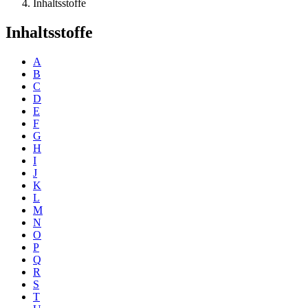
Inhaltsstoffe
Inhaltsstoffe
A
B
C
D
E
F
G
H
I
J
K
L
M
N
O
P
Q
R
S
T