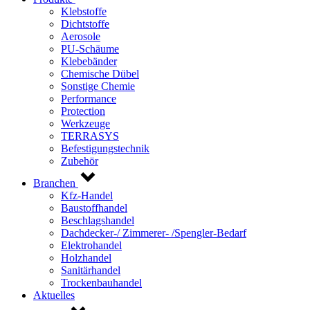
Klebstoffe
Dichtstoffe
Aerosole
PU-Schäume
Klebebänder
Chemische Dübel
Sonstige Chemie
Performance
Protection
Werkzeuge
TERRASYS
Befestigungstechnik
Zubehör
Branchen
Kfz-Handel
Baustoffhandel
Beschlagshandel
Dachdecker-/ Zimmerer- /Spengler-Bedarf
Elektrohandel
Holzhandel
Sanitärhandel
Trockenbauhandel
Aktuelles