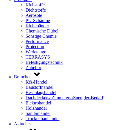
Klebstoffe
Dichtstoffe
Aerosole
PU-Schäume
Klebebänder
Chemische Dübel
Sonstige Chemie
Performance
Protection
Werkzeuge
TERRASYS
Befestigungstechnik
Zubehör
Branchen
Kfz-Handel
Baustoffhandel
Beschlagshandel
Dachdecker-/ Zimmerer- /Spengler-Bedarf
Elektrohandel
Holzhandel
Sanitärhandel
Trockenbauhandel
Aktuelles