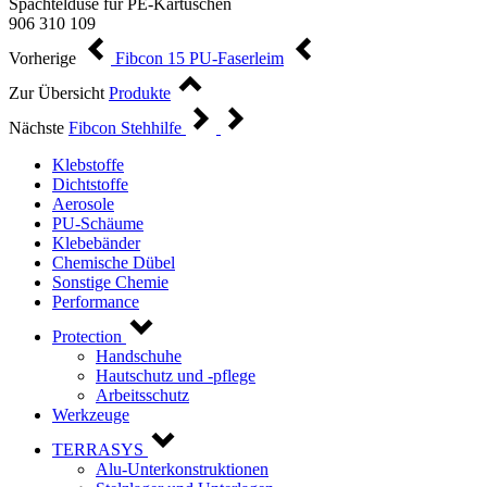
Spachteldüse für PE-Kartuschen
906 310 109
Vorherige
Fibcon 15 PU-Faserleim
Zur Übersicht
Produkte
Nächste
Fibcon Stehhilfe
Klebstoffe
Dichtstoffe
Aerosole
PU-Schäume
Klebebänder
Chemische Dübel
Sonstige Chemie
Performance
Protection
Handschuhe
Hautschutz und -pflege
Arbeitsschutz
Werkzeuge
TERRASYS
Alu-Unterkonstruktionen