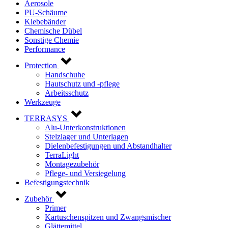
Aerosole
PU-Schäume
Klebebänder
Chemische Dübel
Sonstige Chemie
Performance
Protection
Handschuhe
Hautschutz und -pflege
Arbeitsschutz
Werkzeuge
TERRASYS
Alu-Unterkonstruktionen
Stelzlager und Unterlagen
Dielenbefestigungen und Abstandhalter
TerraLight
Montagezubehör
Pflege- und Versiegelung
Befestigungstechnik
Zubehör
Primer
Kartuschenspitzen und Zwangsmischer
Glättemittel