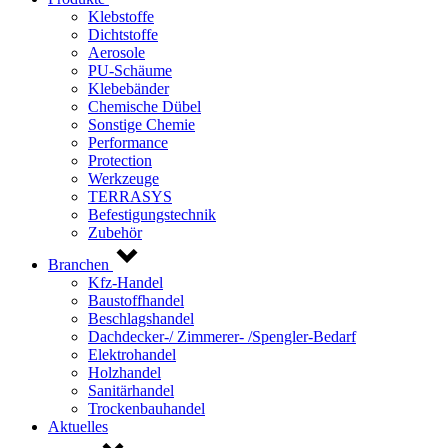
Klebstoffe
Dichtstoffe
Aerosole
PU-Schäume
Klebebänder
Chemische Dübel
Sonstige Chemie
Performance
Protection
Werkzeuge
TERRASYS
Befestigungstechnik
Zubehör
Branchen
Kfz-Handel
Baustoffhandel
Beschlagshandel
Dachdecker-/ Zimmerer- /Spengler-Bedarf
Elektrohandel
Holzhandel
Sanitärhandel
Trockenbauhandel
Aktuelles