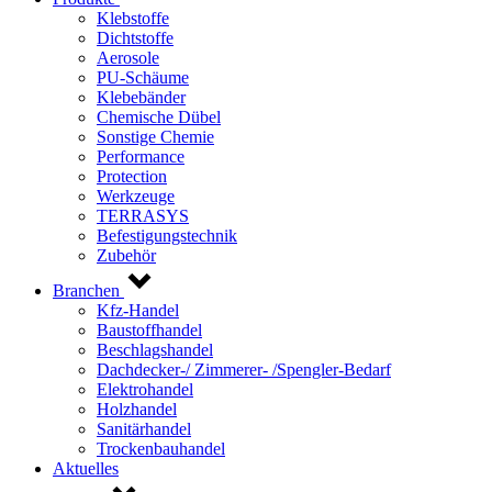
Klebstoffe
Dichtstoffe
Aerosole
PU-Schäume
Klebebänder
Chemische Dübel
Sonstige Chemie
Performance
Protection
Werkzeuge
TERRASYS
Befestigungstechnik
Zubehör
Branchen
Kfz-Handel
Baustoffhandel
Beschlagshandel
Dachdecker-/ Zimmerer- /Spengler-Bedarf
Elektrohandel
Holzhandel
Sanitärhandel
Trockenbauhandel
Aktuelles