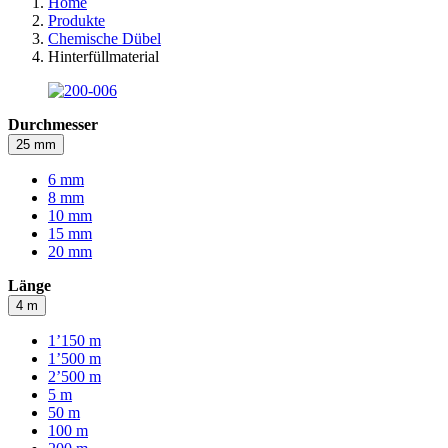
Home
Produkte
Chemische Dübel
Hinterfüllmaterial
Durchmesser
25 mm
6 mm
8 mm
10 mm
15 mm
20 mm
Länge
4 m
1’150 m
1’500 m
2’500 m
5 m
50 m
100 m