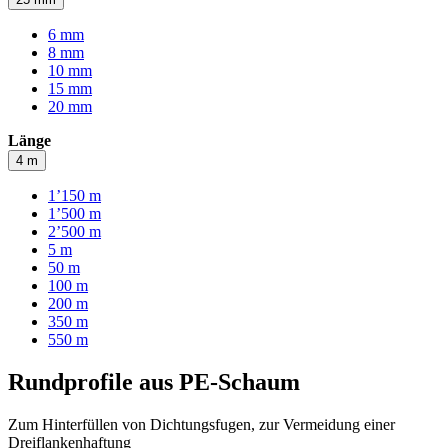
6 mm
8 mm
10 mm
15 mm
20 mm
Länge
4 m
1’150 m
1’500 m
2’500 m
5 m
50 m
100 m
200 m
350 m
550 m
Rundprofile aus PE-Schaum
Zum Hinterfüllen von Dichtungsfugen, zur Vermeidung einer
Dreiflankenhaftung