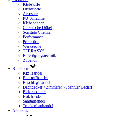
Klebstoffe
Dichtstoffe
Aerosole
PU-Schäume
Klebebänder
Chemische Dübel
Sonstige Chemie
Performance
Protection
Werkzeuge
TERRASYS
Befestigungstechnik
Zubehör
Branchen
Kfz-Handel
Baustoffhandel
Beschlagshandel
Dachdecker-/ Zimmerer- /Spengler-Bedarf
Elektrohandel
Holzhandel
Sanitärhandel
Trockenbauhandel
Aktuelles