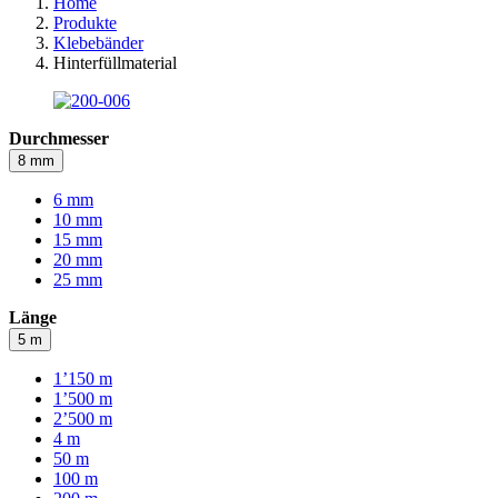
Home
Produkte
Klebebänder
Hinterfüllmaterial
Durchmesser
8 mm
6 mm
10 mm
15 mm
20 mm
25 mm
Länge
5 m
1’150 m
1’500 m
2’500 m
4 m
50 m
100 m