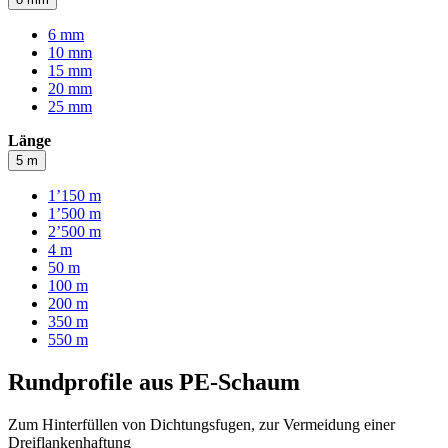
6 mm
10 mm
15 mm
20 mm
25 mm
Länge
5 m
1’150 m
1’500 m
2’500 m
4 m
50 m
100 m
200 m
350 m
550 m
Rundprofile aus PE-Schaum
Zum Hinterfüllen von Dichtungsfugen, zur Vermeidung einer
Dreiflankenhaftung