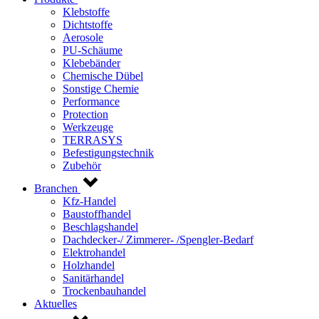
Klebstoffe
Dichtstoffe
Aerosole
PU-Schäume
Klebebänder
Chemische Dübel
Sonstige Chemie
Performance
Protection
Werkzeuge
TERRASYS
Befestigungstechnik
Zubehör
Branchen
Kfz-Handel
Baustoffhandel
Beschlagshandel
Dachdecker-/ Zimmerer- /Spengler-Bedarf
Elektrohandel
Holzhandel
Sanitärhandel
Trockenbauhandel
Aktuelles