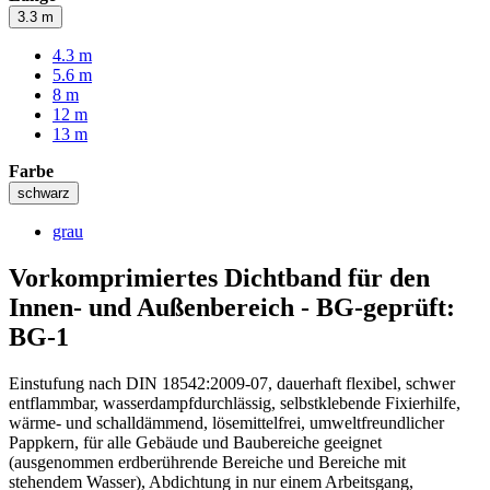
3.3 m
4.3 m
5.6 m
8 m
12 m
13 m
Farbe
schwarz
grau
Vorkomprimiertes Dichtband für den
Innen- und Außenbereich - BG-geprüft:
BG-1
Einstufung nach DIN 18542:2009-07, dauerhaft flexibel, schwer
entflammbar, wasserdampfdurchlässig, selbstklebende Fixierhilfe,
wärme- und schalldämmend, lösemittelfrei, umweltfreundlicher
Pappkern, für alle Gebäude und Baubereiche geeignet
(ausgenommen erdberührende Bereiche und Bereiche mit
stehendem Wasser), Abdichtung in nur einem Arbeitsgang,