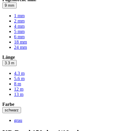
9 mm
1 mm
2 mm
4 mm
5 mm
6 mm
18 mm
24 mm
Länge
3.3 m
4.3 m
5.6 m
8 m
12 m
13 m
Farbe
schwarz
grau