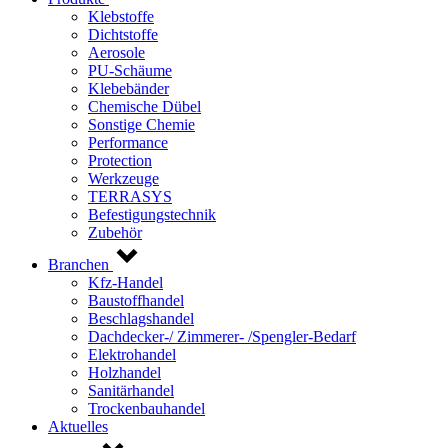
Klebstoffe
Dichtstoffe
Aerosole
PU-Schäume
Klebebänder
Chemische Dübel
Sonstige Chemie
Performance
Protection
Werkzeuge
TERRASYS
Befestigungstechnik
Zubehör
Branchen
Kfz-Handel
Baustoffhandel
Beschlagshandel
Dachdecker-/ Zimmerer- /Spengler-Bedarf
Elektrohandel
Holzhandel
Sanitärhandel
Trockenbauhandel
Aktuelles