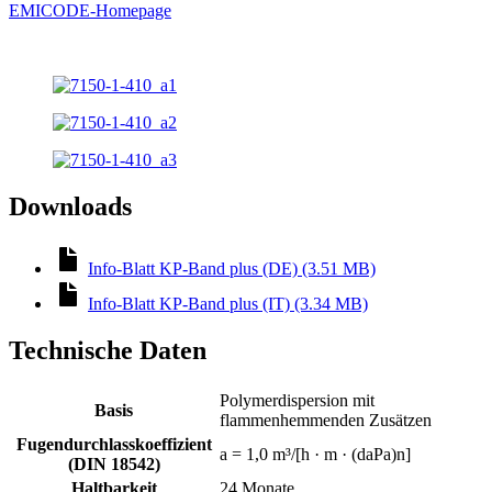
EMICODE-Homepage
Downloads
Info-Blatt KP-Band plus (DE) (3.51 MB)
Info-Blatt KP-Band plus (IT) (3.34 MB)
Technische Daten
Polymerdispersion mit
Basis
flammenhemmenden Zusätzen
Fugendurchlasskoeffizient
a = 1,0 m³/[h · m · (daPa)n]
(DIN 18542)
Haltbarkeit
24 Monate